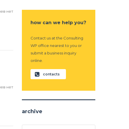
ев нет
how can we help you?
Contact us at the Consulting
WP office nearest to you or
submit a business inquiry
online.
contacts
ев нет
archive
archive