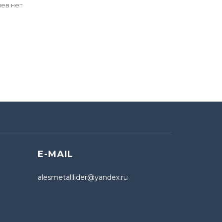
ев нет
E-MAIL
alesmetalllider@yandex.ru