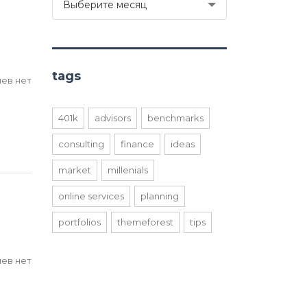
Выберите месяц
tags
ев нет
401k
advisors
benchmarks
consulting
finance
ideas
market
millenials
online services
planning
portfolios
themeforest
tips
ев нет